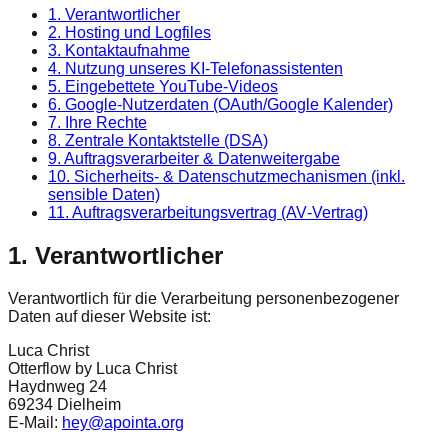
1. Verantwortlicher
2. Hosting und Logfiles
3. Kontaktaufnahme
4. Nutzung unseres KI‑Telefonassistenten
5. Eingebettete YouTube‑Videos
6. Google‑Nutzerdaten (OAuth/Google Kalender)
7. Ihre Rechte
8. Zentrale Kontaktstelle (DSA)
9. Auftragsverarbeiter & Datenweitergabe
10. Sicherheits- & Datenschutzmechanismen (inkl.
sensible Daten)
11. Auftragsverarbeitungs­vertrag (AV‑Vertrag)
1. Verantwortlicher
Verantwortlich für die Verarbeitung personenbezogener
Daten auf dieser Website ist:
Luca Christ
Otterflow by Luca Christ
Haydnweg 24
69234 Dielheim
E-Mail:
hey@apointa.org