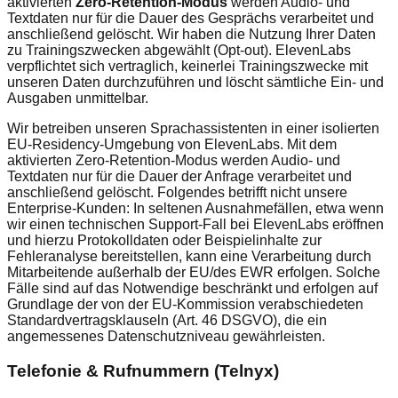
aktivierten
Zero‑Retention‑Modus
werden Audio- und
Textdaten nur für die Dauer des Gesprächs verarbeitet und
anschließend gelöscht. Wir haben die Nutzung Ihrer Daten
zu Trainingszwecken abgewählt (Opt‑out). ElevenLabs
verpflichtet sich vertraglich, keinerlei Trainingszwecke mit
unseren Daten durchzuführen und löscht sämtliche Ein- und
Ausgaben unmittelbar.
Wir betreiben unseren Sprachassistenten in einer isolierten
EU-Residency-Umgebung von ElevenLabs. Mit dem
aktivierten Zero-Retention-Modus werden Audio- und
Textdaten nur für die Dauer der Anfrage verarbeitet und
anschließend gelöscht. Folgendes betrifft nicht unsere
Enterprise-Kunden: In seltenen Ausnahmefällen, etwa wenn
wir einen technischen Support-Fall bei ElevenLabs eröffnen
und hierzu Protokolldaten oder Beispielinhalte zur
Fehleranalyse bereitstellen, kann eine Verarbeitung durch
Mitarbeitende außerhalb der EU/des EWR erfolgen. Solche
Fälle sind auf das Notwendige beschränkt und erfolgen auf
Grundlage der von der EU-Kommission verabschiedeten
Standardvertragsklauseln (Art. 46 DSGVO), die ein
angemessenes Datenschutzniveau gewährleisten.
Telefonie & Rufnummern (Telnyx)