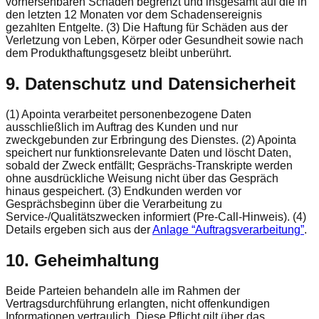
vorhersehbaren Schaden begrenzt und insgesamt auf die in
den letzten 12 Monaten vor dem Schadensereignis
gezahlten Entgelte. (3) Die Haftung für Schäden aus der
Verletzung von Leben, Körper oder Gesundheit sowie nach
dem Produkthaftungsgesetz bleibt unberührt.
9. Datenschutz und Datensicherheit
(1) Apointa verarbeitet personenbezogene Daten
ausschließlich im Auftrag des Kunden und nur
zweckgebunden zur Erbringung des Dienstes. (2) Apointa
speichert nur funktionsrelevante Daten und löscht Daten,
sobald der Zweck entfällt; Gesprächs-Transkripte werden
ohne ausdrückliche Weisung nicht über das Gespräch
hinaus gespeichert. (3) Endkunden werden vor
Gesprächsbeginn über die Verarbeitung zu
Service-/Qualitätszwecken informiert (Pre-Call-Hinweis). (4)
Details ergeben sich aus der
Anlage “Auftragsverarbeitung”
.
10. Geheimhaltung
Beide Parteien behandeln alle im Rahmen der
Vertragsdurchführung erlangten, nicht offenkundigen
Informationen vertraulich. Diese Pflicht gilt über das