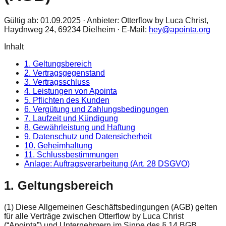
Gültig ab: 01.09.2025 · Anbieter: Otterflow by Luca Christ,
Haydnweg 24, 69234 Dielheim · E-Mail:
hey@apointa.org
Inhalt
1. Geltungsbereich
2. Vertragsgegenstand
3. Vertragsschluss
4. Leistungen von Apointa
5. Pflichten des Kunden
6. Vergütung und Zahlungsbedingungen
7. Laufzeit und Kündigung
8. Gewährleistung und Haftung
9. Datenschutz und Datensicherheit
10. Geheimhaltung
11. Schlussbestimmungen
Anlage: Auftragsverarbeitung (Art. 28 DSGVO)
1. Geltungsbereich
(1) Diese Allgemeinen Geschäftsbedingungen (AGB) gelten
für alle Verträge zwischen Otterflow by Luca Christ
(“Apointa”) und Unternehmern im Sinne des § 14 BGB