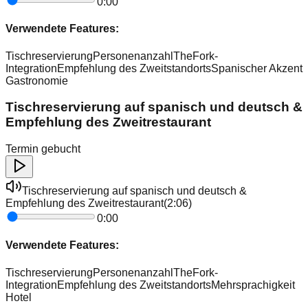
0:00
Verwendete Features:
Tischreservierung
Personenanzahl
TheFork-
Integration
Empfehlung des Zweitstandorts
Spanischer Akzent
Gastronomie
Tischreservierung auf spanisch und deutsch &
Empfehlung des Zweitrestaurant
Termin gebucht
Tischreservierung auf spanisch und deutsch &
Empfehlung des Zweitrestaurant
(
2:06
)
0:00
Verwendete Features:
Tischreservierung
Personenanzahl
TheFork-
Integration
Empfehlung des Zweitstandorts
Mehrsprachigkeit
Hotel